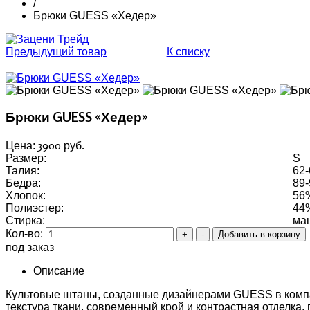
/
Брюки GUESS «Хедер»
Предыдущий товар
К списку
Брюки GUESS «Хедер»
3900 руб.
Цена:
Размер:
S
Талия:
62-
Бедра:
89-
Хлопок:
56
Полиэстер:
44
Стирка:
ма
Кол-во:
под заказ
Описание
Культовые штаны, созданные дизайнерами GUESS в комп
текстура ткани, современный крой и контрастная отделка, 