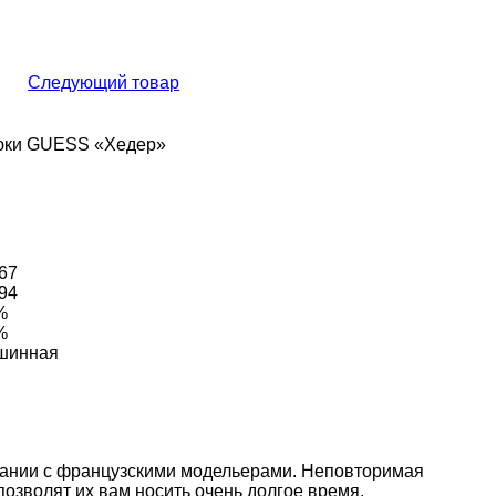
Следующий товар
67
94
%
%
шинная
ании с французскими модельерами. Неповторимая
позволят их вам носить очень долгое время.